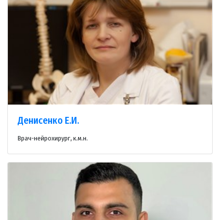
Денисенко Е.И.
Врач-нейрохирург, к.м.н.