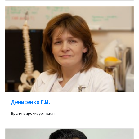
Денисенко Е.И.
Врач-нейрохирург, к.м.н.