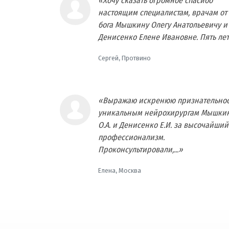
«Хочу сказать огромное спасибо
настоящим специалистам, врачам от
бога Мышкину Олегу Анатольевичу и
Денисенко Елене Ивановне. Пять лет.
Сергей, Протвино
«Выражаю искренюю признательнос
уникальным нейрохирургам Мышки
О.А. и Денисенко Е.И. за высочайший
профессионализм.
Проконсультировали,...»
Елена, Москва