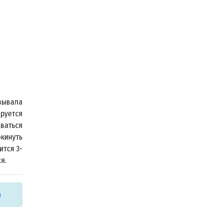
зывала
ируется
ваться
окинуть
ится 3-
я.
а