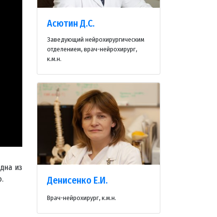
Асютин Д.С.
Заведующий нейрохирургическим
отделением, врач-нейрохирург,
к.м.н.
одна из
Денисенко Е.И.
.
Врач-нейрохирург, к.м.н.