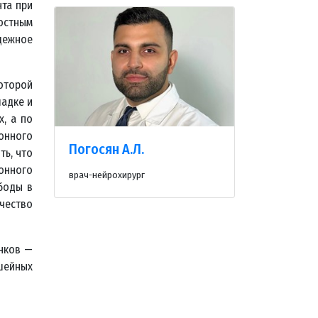
та при
остным
адежное
оторой
ладке и
х, а по
онного
Погосян А.Л.
ть, что
онного
врач-нейрохирург
боды в
чество
онков —
 шейных