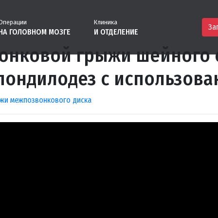
Операции
Клиника
За
НА ГОЛОВНОМ МОЗГЕ
И ОТДЕЛЕНИЕ
онковой грыжи шейного 
ондилодез с использова
жи межпозвонкового диска