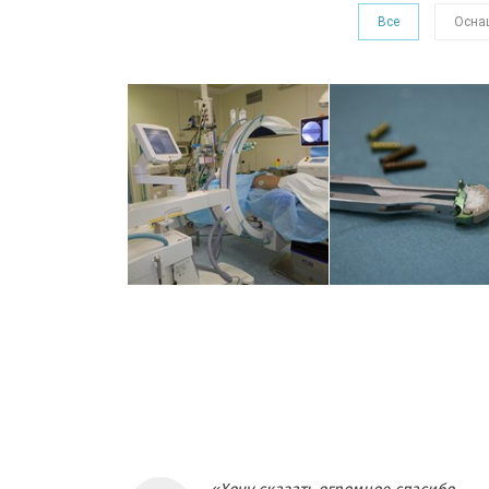
Все
Осна