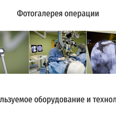
Фотогалерея операции
уемый кейдж. В
 для фиксации
Этап удаления
Установка кей
добавляется
межпозвонковой грыжи.
под контр
тина.
льзуемое оборудование и техно