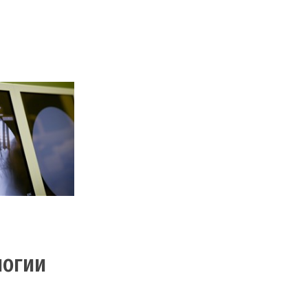
джа происходит
олем ЭОП.
логии