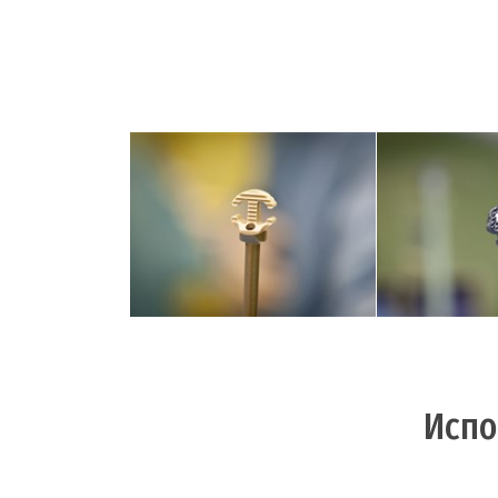
В данной операции на место
...и нефиксир
удаленного
этом случае
межпозвонкового диска
позвонков 
может быть установлен
плас
фиксируемый кейдж...
Испо