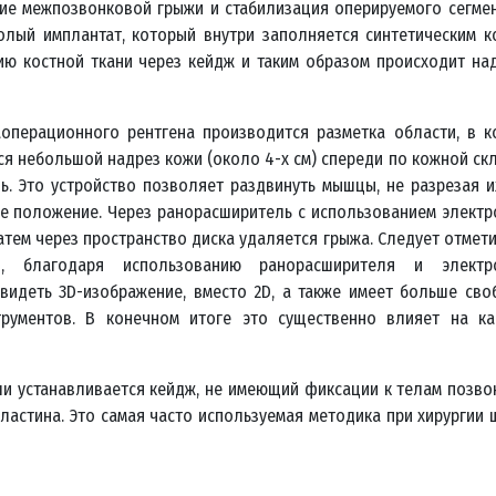
ие межпозвонковой грыжи и стабилизация оперируемого сегмен
лый имплантат, который внутри заполняется синтетическим к
нию костной ткани через кейдж и таким образом происходит н
операционного рентгена производится разметка области, в к
я небольшой надрез кожи (около 4-х см) спереди по кожной ск
. Это устройство позволяет раздвинуть мышцы, не разрезая и
е положение. Через ранорасширитель с использованием электр
тем через пространство диска удаляется грыжа. Следует отмети
, благодаря использованию ранорасширителя и электр
 видеть 3D-изображение, вместо 2D, а также имеет больше сво
трументов. В конечном итоге это существенно влияет на ка
сли устанавливается кейдж, не имеющий фиксации к телам позв
ластина. Это самая часто используемая методика при хирургии