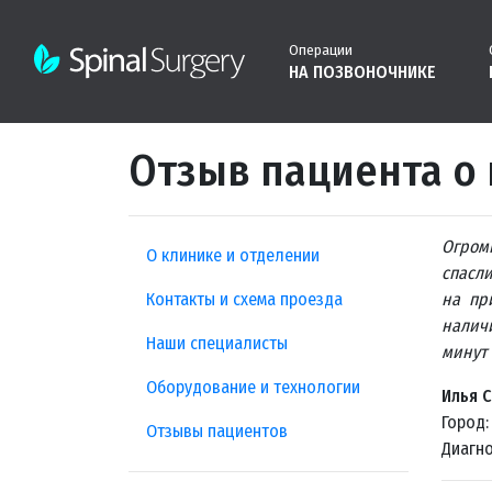
Операции
НА ПОЗВОНОЧНИКЕ
Отзыв пациента о 
Огром
О клинике и отделении
спасли
Контакты и схема проезда
на пр
налич
Наши специалисты
минут 
Оборудование и технологии
Илья 
Город
Отзывы пациентов
Диагно