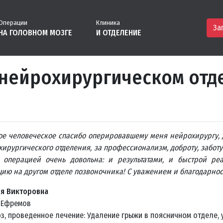
Операции
Клиника
За
НА ГОЛОВНОМ МОЗГЕ
И ОТДЕЛЕНИЕ
 нейрохирургическом отд
ое человеческое спасибо оперировавшему меня нейрохирургу, 
ирургического отделения, за профессионализм, доброту, забот
 операцией очень довольна: и результатами, и быстрой реа
ию на другом отделе позвоночника! С уважением и благодарност
ья Викторовна
: Ефремов
з, проведенное лечение: Удаление грыжи в поясничном отделе,