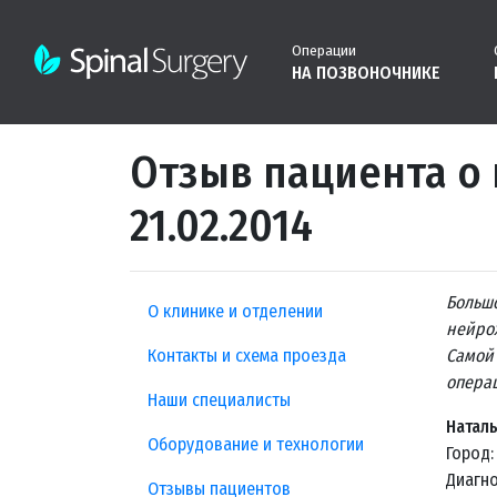
Операции
НА ПОЗВОНОЧНИКЕ
Отзыв пациента о
21.02.2014
Больш
О клинике и отделении
нейрох
Контакты и схема проезда
Самой
операц
Наши специалисты
Натал
Оборудование и технологии
Город
Диагно
Отзывы пациентов