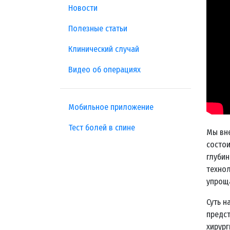
Новости
Полезные статьи
Клинический случай
Видео об операциях
Мобильное приложение
Тест болей в спине
Мы вне
состои
глубин
технол
упроща
Суть н
предст
хирург