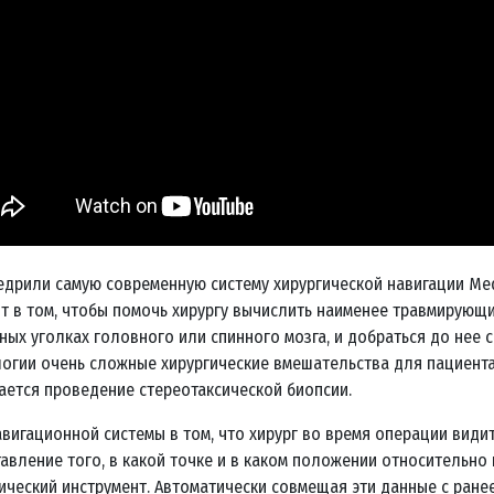
дрили самую современную систему хирургической навигации Medt
т в том, чтобы помочь хирургу вычислить наименее травмирующи
ных уголках головного или спинного мозга, и добраться до нее 
огии очень сложные хирургические вмешательства для пациента
ется проведение стереотаксической биопсии.
авигационной системы в том, что хирург во время операции вид
авление того, в какой точке и в каком положении относительно
ический инструмент. Автоматически совмещая эти данные с ран